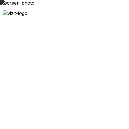
Производство для садов,школ,вузов
слайд-2