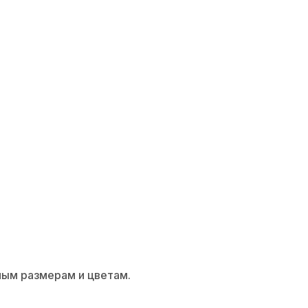
ерей для шкафов-2
ным размерам и цветам.