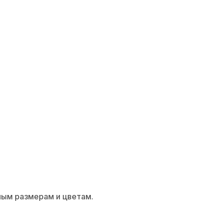
онных гарнитуров-1
ным размерам и цветам.