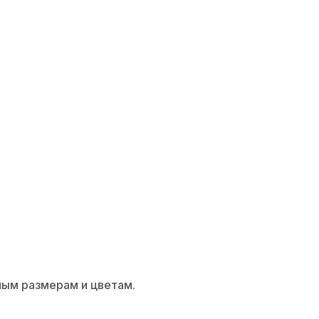
алов для ванной ком
ным размерам и цветам.